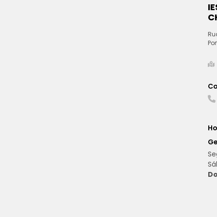
I
C
Ru
Por
Co
Ho
Ge
Se
Sá
Do