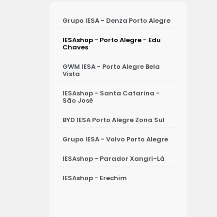
Grupo IESA - Denza Porto Alegre
IESAshop - Porto Alegre - Edu
Chaves
GWM IESA - Porto Alegre Bela
Vista
IESAshop - Santa Catarina -
São José
BYD IESA Porto Alegre Zona Sul
Grupo IESA - Volvo Porto Alegre
IESAshop - Parador Xangri-Lá
IESAshop - Erechim
IESAshop - Osório
IESAshop - Ijuí