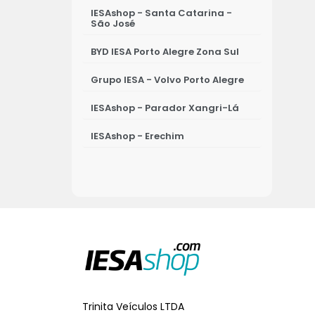
IESAshop - Santa Catarina -
São José
BYD IESA Porto Alegre Zona Sul
Grupo IESA - Volvo Porto Alegre
IESAshop - Parador Xangri-Lá
IESAshop - Erechim
IESAshop - Osório
IESAshop - Ijuí
IESA - Porto Alegre - Leapmotor
IESAshop - Passo Fundo
IESAshop - Novo Hamburgo
IESAshop - Canoas
Trinita Veículos LTDA