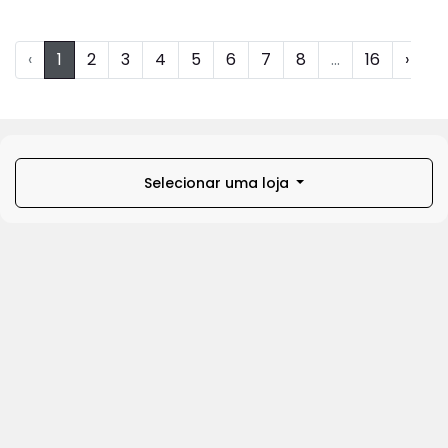
‹
1
2
3
4
5
6
7
8
...
16
›
Selecionar uma loja