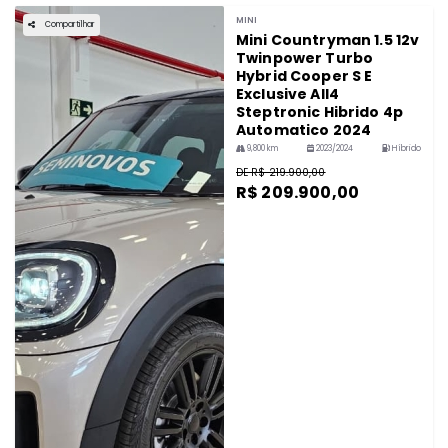
MINI
Compartilhar
Mini Countryman 1.5 12v
Twinpower Turbo
Hybrid Cooper S E
Exclusive All4
Steptronic Hibrido 4p
Automatico 2024
9,800 km
2023/2024
Híbrido
DE R$ 219.900,00
R$ 209.900,00