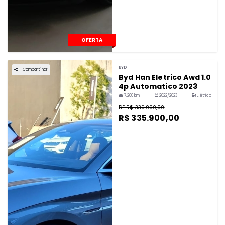
OFERTA
BYD
Compartilhar
Byd Han Eletrico Awd 1.0
4p Automatico 2023
7,200 km
2022/2023
Elétrico
DE R$ 339.900,00
R$ 335.900,00