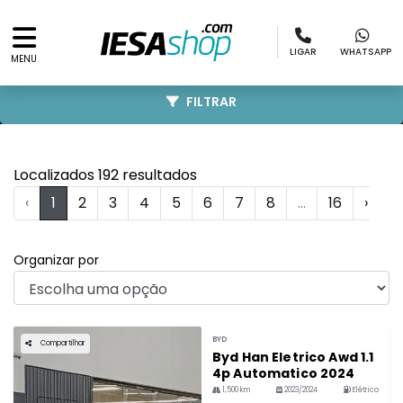
LIGAR
WHATSAPP
MENU
FILTRAR
Localizados 192 resultados
‹
1
2
3
4
5
6
7
8
...
16
›
Organizar por
BYD
Compartilhar
Byd Han Eletrico Awd 1.1
4p Automatico 2024
1,500 km
2023/2024
Elétrico