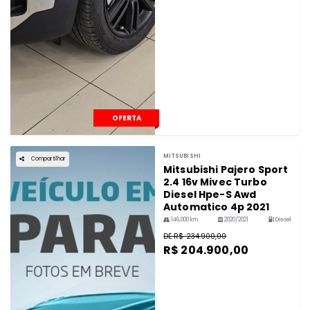
OFERTA
MITSUBISHI
Compartilhar
Mitsubishi Pajero Sport
2.4 16v Mivec Turbo
Diesel Hpe-S Awd
Automatico 4p 2021
146,000 km
2020/2021
Diesel
DE R$ 234.900,00
R$ 204.900,00