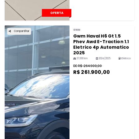
OFERTA
GWM
Compartilhar
Gwm Haval H6 Gt 1.5
Phev Awd E-Traction 1.1
Eletrico 4p Automatico
2025
37,000 km
2024/2025
Elétrico
DE R$ 264.900,00
R$ 261.900,00