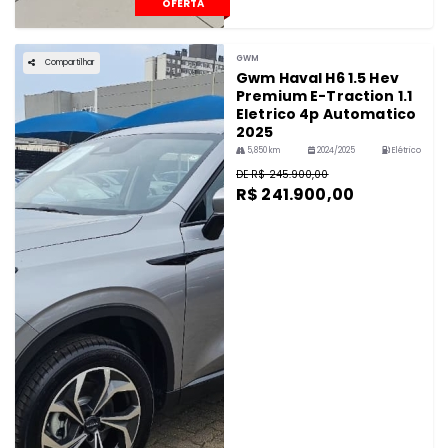
OFERTA
GWM
Compartilhar
Gwm Haval H6 1.5 Hev
Premium E-Traction 1.1
Eletrico 4p Automatico
2025
5,850 km
2024/2025
Elétrico
DE R$ 245.900,00
R$ 241.900,00