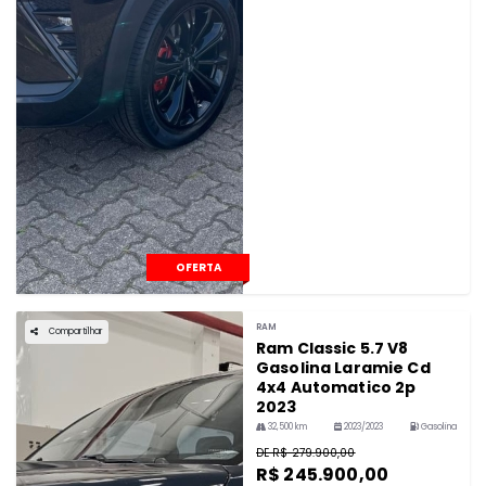
OFERTA
RAM
Compartilhar
Ram Classic 5.7 V8
Gasolina Laramie Cd
4x4 Automatico 2p
2023
32,500 km
2023/2023
Gasolina
DE R$ 279.900,00
R$ 245.900,00