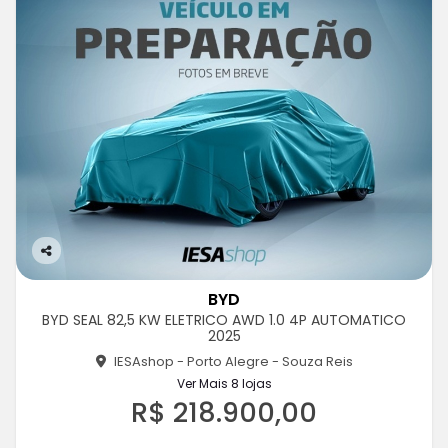
Co
m
BYD
pa
BYD SEAL 82,5 KW ELETRICO AWD 1.0 4P AUTOMATICO
rtil
2025
he
IESAshop - Porto Alegre - Souza Reis
Ver Mais 8 lojas
R$ 218.900,00