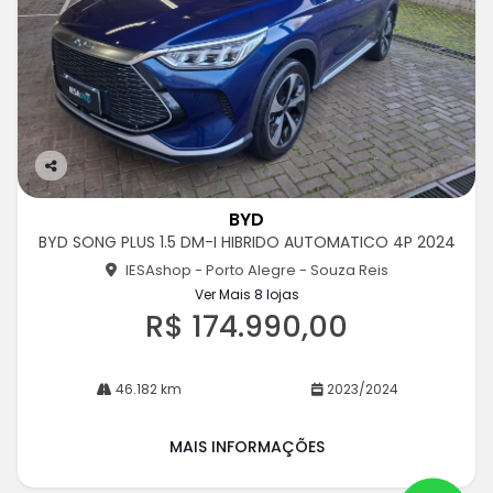
Co
m
BYD
pa
BYD SONG PLUS 1.5 DM-I HIBRIDO AUTOMATICO 4P 2024
rtil
he
IESAshop - Porto Alegre - Souza Reis
Ver Mais 8 lojas
R$ 174.990,00
46.182 km
2023/2024
MAIS INFORMAÇÕES