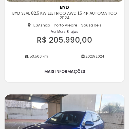
m
BYD
pa
BYD SEAL 82,5 KW ELETRICO AWD 1.5 4P AUTOMATICO
rtil
2024
he
IESAshop - Porto Alegre - Souza Reis
Ver Mais 8 lojas
R$ 205.990,00
53.500 km
2023/2024
MAIS INFORMAÇÕES