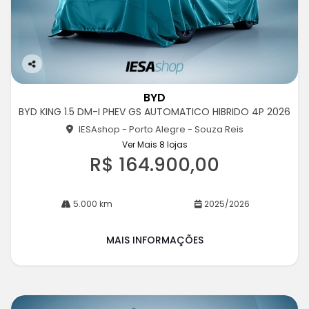
Co
m
BYD
pa
BYD KING 1.5 DM-I PHEV GS AUTOMATICO HIBRIDO 4P 2026
rtil
he
IESAshop - Porto Alegre - Souza Reis
Ver Mais 8 lojas
R$ 164.900,00
5.000 km
2025/2026
MAIS INFORMAÇÕES