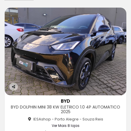
Co
m
BYD
pa
BYD DOLPHIN MINI 38 KW ELETRICO 1.0 4P AUTOMATICO
rtil
2025
he
IESAshop - Porto Alegre - Souza Reis
Ver Mais 8 lojas