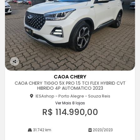
Co
m
CAOA CHERY
pa
CAOA CHERY TIGGO 5X PRO 1.5 TCI FLEX HYBRID CVT
rtil
HIBRIDO 4P AUTOMATICO 2023
he
IESAshop - Porto Alegre - Souza Reis
Ver Mais 8 lojas
R$ 114.990,00
31.742 km
2023/2023