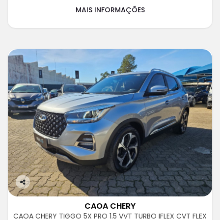
MAIS INFORMAÇÕES
Co
m
CAOA CHERY
pa
CAOA CHERY TIGGO 5X PRO 1.5 VVT TURBO IFLEX CVT FLEX
rtil