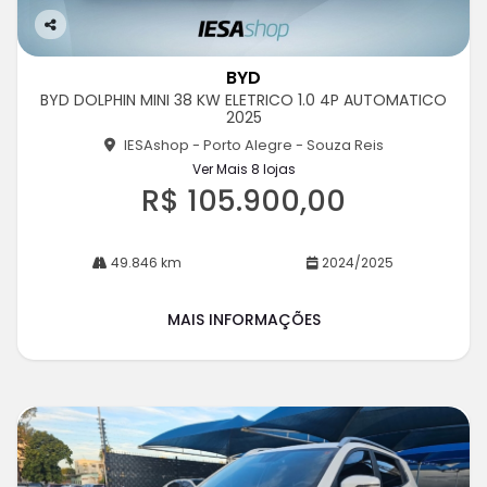
Co
m
BYD
pa
BYD DOLPHIN MINI 38 KW ELETRICO 1.0 4P AUTOMATICO
rtil
2025
he
IESAshop - Porto Alegre - Souza Reis
Ver Mais 8 lojas
R$ 105.900,00
49.846 km
2024/2025
MAIS INFORMAÇÕES