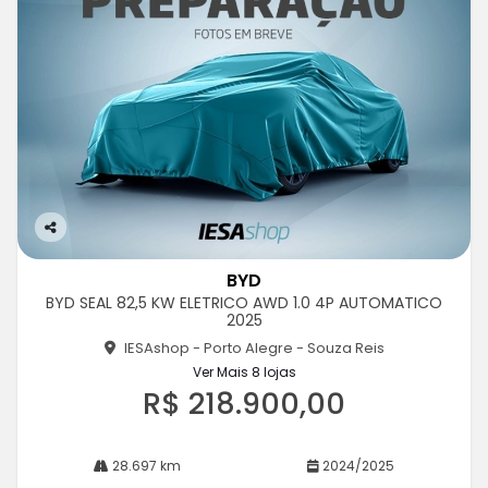
Co
m
BYD
pa
BYD SEAL 82,5 KW ELETRICO AWD 1.0 4P AUTOMATICO
rtil
2025
he
IESAshop - Porto Alegre - Souza Reis
Ver Mais 8 lojas
R$ 218.900,00
28.697 km
2024/2025