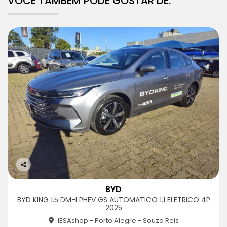
VOCÊ TAMBÉM PODE GOSTAR DE:
Co
m
BYD
pa
BYD KING 1.5 DM-I PHEV GS AUTOMATICO 1.1 ELETRICO 4P
rtil
2025
he
IESAshop - Porto Alegre - Souza Reis