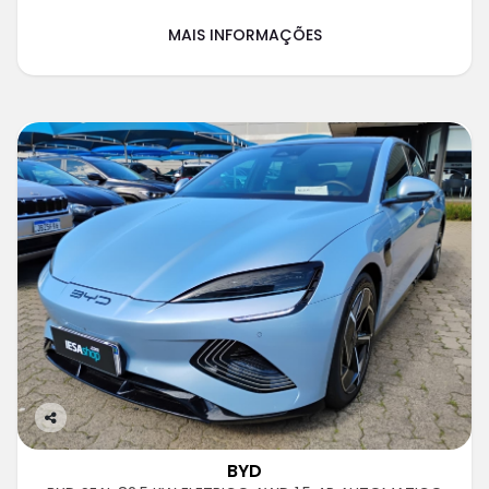
MAIS INFORMAÇÕES
Co
m
BYD
pa