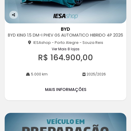
Co
m
BYD
pa
BYD KING 1.5 DM-I PHEV GS AUTOMATICO HIBRIDO 4P 2026
rtil
he
IESAshop - Porto Alegre - Souza Reis
Ver Mais 8 lojas
R$ 164.900,00
5.000 km
2025/2026
MAIS INFORMAÇÕES