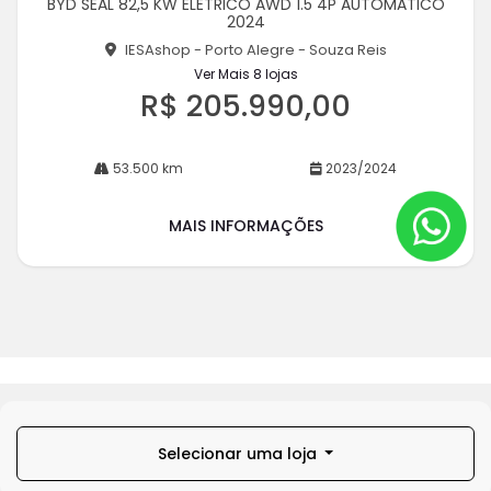
BYD SEAL 82,5 KW ELETRICO AWD 1.5 4P AUTOMATICO
rtil
2024
he
IESAshop - Porto Alegre - Souza Reis
Ver Mais 8 lojas
R$ 205.990,00
53.500 km
2023/2024
MAIS INFORMAÇÕES
Selecionar uma loja