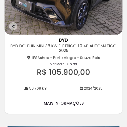
Co
m
BYD
pa
BYD DOLPHIN MINI 38 KW ELETRICO 1.0 4P AUTOMATICO
rtil
2025
he
IESAshop - Porto Alegre - Souza Reis
Ver Mais 8 lojas
R$ 105.900,00
50.709 km
2024/2025
MAIS INFORMAÇÕES