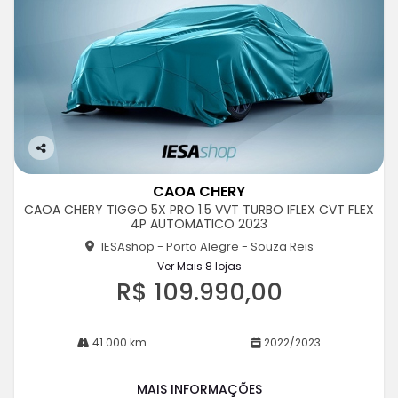
Co
m
CAOA CHERY
pa
CAOA CHERY TIGGO 5X PRO 1.5 VVT TURBO IFLEX CVT FLEX
rtil
4P AUTOMATICO 2023
he
IESAshop - Porto Alegre - Souza Reis
Ver Mais 8 lojas
R$ 109.990,00
41.000 km
2022/2023
MAIS INFORMAÇÕES