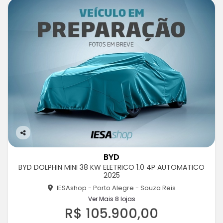
Co
m
BYD
pa
BYD DOLPHIN MINI 38 KW ELETRICO 1.0 4P AUTOMATICO
rtil
2025
he
IESAshop - Porto Alegre - Souza Reis
Ver Mais 8 lojas
R$ 105.900,00