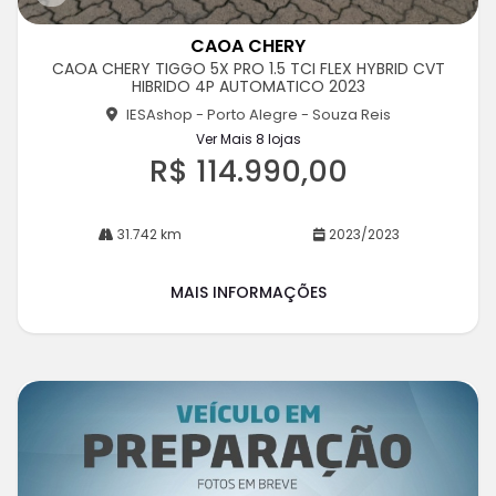
Co
m
CAOA CHERY
pa
CAOA CHERY TIGGO 5X PRO 1.5 TCI FLEX HYBRID CVT
rtil
HIBRIDO 4P AUTOMATICO 2023
he
IESAshop - Porto Alegre - Souza Reis
Ver Mais 8 lojas
R$ 114.990,00
31.742 km
2023/2023
MAIS INFORMAÇÕES