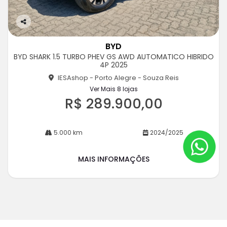
Co
m
BYD
pa
BYD SHARK 1.5 TURBO PHEV GS AWD AUTOMATICO HIBRIDO
rtil
4P 2025
he
IESAshop - Porto Alegre - Souza Reis
Ver Mais 8 lojas
R$ 289.900,00
5.000 km
2024/2025
MAIS INFORMAÇÕES