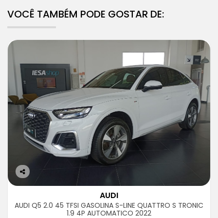
VOCÊ TAMBÉM PODE GOSTAR DE:
Co
m
AUDI
pa
AUDI Q5 2.0 45 TFSI GASOLINA S-LINE QUATTRO S TRONIC
rtil
1.9 4P AUTOMATICO 2022
he