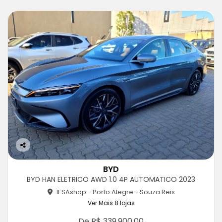
Co
m
BYD
pa
BYD HAN ELETRICO AWD 1.0 4P AUTOMATICO 2023
rtil
he
IESAshop - Porto Alegre - Souza Reis
Ver Mais 8 lojas
De R$ 339.900,00