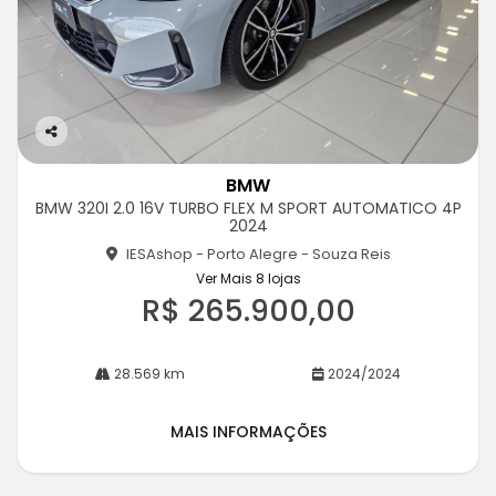
Co
m
BMW
pa
BMW 320I 2.0 16V TURBO FLEX M SPORT AUTOMATICO 4P
rtil
2024
he
IESAshop - Porto Alegre - Souza Reis
Ver Mais 8 lojas
R$ 265.900,00
28.569 km
2024/2024
MAIS INFORMAÇÕES