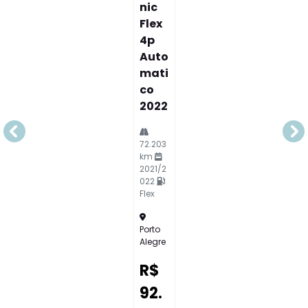
Nic
Flex
4p
Auto
Mati
Co
2022
templates.template-01.components.carousel.texts.c
te
72.203
km
2021/2
022
Flex
Porto
Alegre
R$
92.