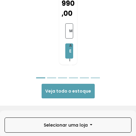
990
,00
M
A
E
I
N
S
T
D
Veja todo o estoque
R
E
A
T
R
Selecionar uma loja
A