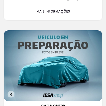
MAIS INFORMAÇÕES
Co
m
CAOA CHERY