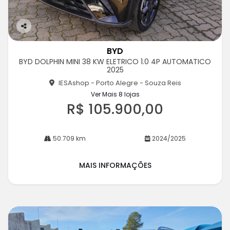
Co
m
BYD
pa
BYD DOLPHIN MINI 38 KW ELETRICO 1.0 4P AUTOMATICO
rtil
2025
he
IESAshop - Porto Alegre - Souza Reis
Ver Mais 8 lojas
R$ 105.900,00
50.709 km
2024/2025
MAIS INFORMAÇÕES