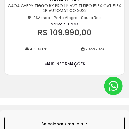
pa
CAOA CHERY TIGGO 5X PRO 1.5 VVT TURBO IFLEX CVT FLEX
rtil
4P AUTOMATICO 2023
he
IESAshop - Porto Alegre - Souza Reis
Ver Mais 8 lojas
R$ 109.990,00
41.000 km
2022/2023
MAIS INFORMAÇÕES
Selecionar uma loja