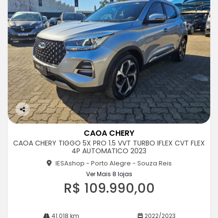
Co
m
CAOA CHERY
pa
CAOA CHERY TIGGO 5X PRO 1.5 VVT TURBO IFLEX CVT FLEX
rtil
4P AUTOMATICO 2023
he
IESAshop - Porto Alegre - Souza Reis
Ver Mais 8 lojas
R$ 109.990,00
41.018 km
2022/2023