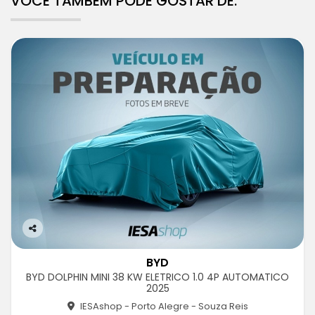
VOCÊ TAMBÉM PODE GOSTAR DE:
Co
m
BYD
pa
BYD DOLPHIN MINI 38 KW ELETRICO 1.0 4P AUTOMATICO
rtil
2025
he
IESAshop - Porto Alegre - Souza Reis