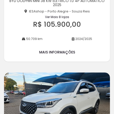
BYD DOLPHIN MINI 38 KW ELETRICO 1.0 4P AUTOMATICO
rtil
2025
he
IESAshop - Porto Alegre - Souza Reis
Ver Mais 8 lojas
R$ 105.900,00
50.709 km
2024/2025
MAIS INFORMAÇÕES