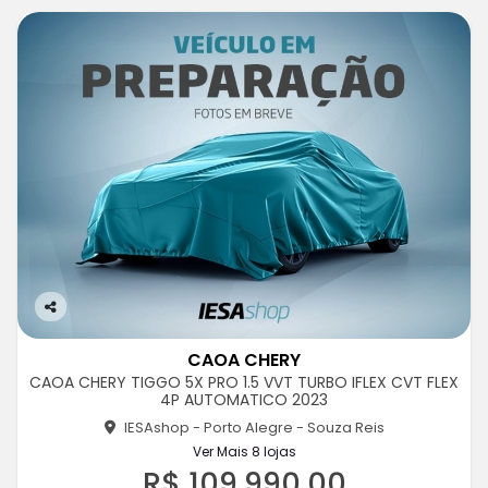
Co
m
CAOA CHERY
pa
CAOA CHERY TIGGO 5X PRO 1.5 VVT TURBO IFLEX CVT FLEX
rtil
4P AUTOMATICO 2023
he
IESAshop - Porto Alegre - Souza Reis
Ver Mais 8 lojas
R$ 109.990,00