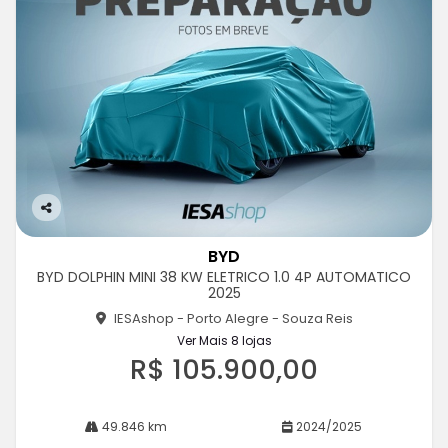
Co
m
BYD
pa
BYD DOLPHIN MINI 38 KW ELETRICO 1.0 4P AUTOMATICO
rtil
2025
he
IESAshop - Porto Alegre - Souza Reis
Ver Mais 8 lojas
R$ 105.900,00
49.846 km
2024/2025