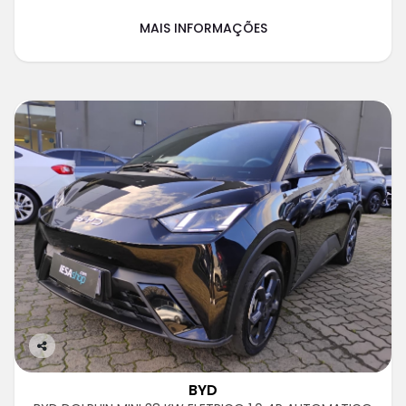
MAIS INFORMAÇÕES
Co
m
BYD
pa