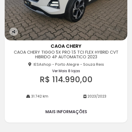
Co
m
CAOA CHERY
pa
CAOA CHERY TIGGO 5X PRO 1.5 TCI FLEX HYBRID CVT
rtil
HIBRIDO 4P AUTOMATICO 2023
he
IESAshop - Porto Alegre - Souza Reis
Ver Mais 8 lojas
R$ 114.990,00
31.742 km
2023/2023
MAIS INFORMAÇÕES