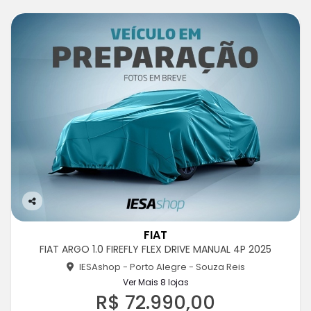
Co
m
FIAT
pa
FIAT ARGO 1.0 FIREFLY FLEX DRIVE MANUAL 4P 2025
rtil
he
IESAshop - Porto Alegre - Souza Reis
Ver Mais 8 lojas
R$ 72.990,00