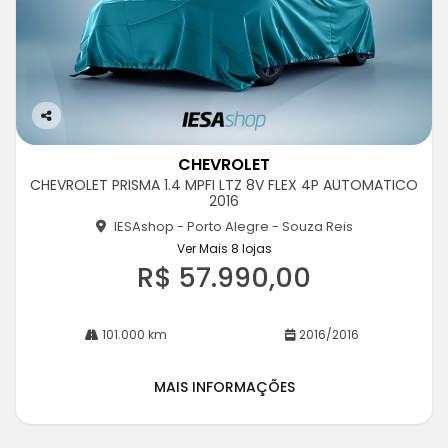
Co
m
CHEVROLET
pa
CHEVROLET PRISMA 1.4 MPFI LTZ 8V FLEX 4P AUTOMATICO
rtil
2016
he
IESAshop - Porto Alegre - Souza Reis
Ver Mais 8 lojas
R$ 57.990,00
101.000 km
2016/2016
MAIS INFORMAÇÕES