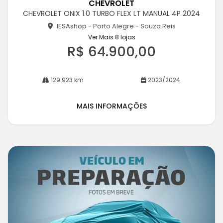
CHEVROLET
pa
CHEVROLET ONIX 1.0 TURBO FLEX LT MANUAL 4P 2024
rtil
he
IESAshop - Porto Alegre - Souza Reis
Ver Mais 8 lojas
R$ 64.900,00
129.923 km
2023/2024
MAIS INFORMAÇÕES