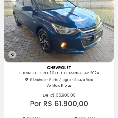
Co
m
CHEVROLET
pa
CHEVROLET ONIX 1.0 FLEX LT MANUAL 4P 2024
rtil
he
IESAshop - Porto Alegre - Souza Reis
Ver Mais 8 lojas
De R$ 65.900,00
Por R$ 61.900,00