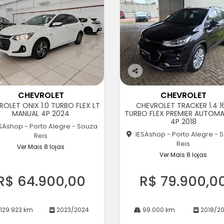
Co
m
CHEVROLET
CHEVROLET
pa
ROLET ONIX 1.0 TURBO FLEX LT
CHEVROLET TRACKER 1.4 1
rtil
MANUAL 4P 2024
TURBO FLEX PREMIER AUTOM
he
4P 2018
SAshop - Porto Alegre - Souza
IESAshop - Porto Alegre - 
Reis
Reis
Ver Mais 8 lojas
Ver Mais 8 lojas
R$ 64.900,00
R$ 79.900,0
129.923 km
2023/2024
99.000 km
2018/20