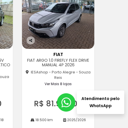
Co
m
FIAT
pa
6V
FIAT ARGO 1.0 FIREFLY FLEX DRIVE
rtil
ATICO
MANUAL 4P 2026
he
IESAshop - Porto Alegre - Souza
Souza
Reis
Ver Mais 8 lojas
Atendimento pelo
0
R$ 81.990,00
WhatsApp
18
18.500 km
2025/2026