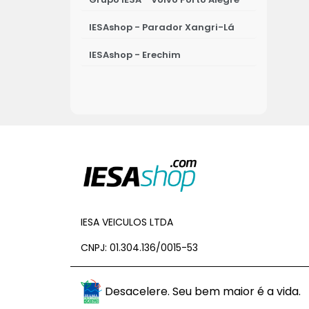
IESAshop - Parador Xangri-Lá
IESAshop - Erechim
IESAshop - Osório
IESAshop - Ijuí
IESA - Porto Alegre - Leapmotor
IESAshop - Passo Fundo
IESAshop - Novo Hamburgo
IESAshop - Canoas
IESA VEICULOS LTDA
CNPJ: 01.304.136/0015-53
BYD IESA Ijuí
IESAshop - Viamão
Desacelere. Seu bem maior é a vida.
IESAshop - Porto Alegre - Souza