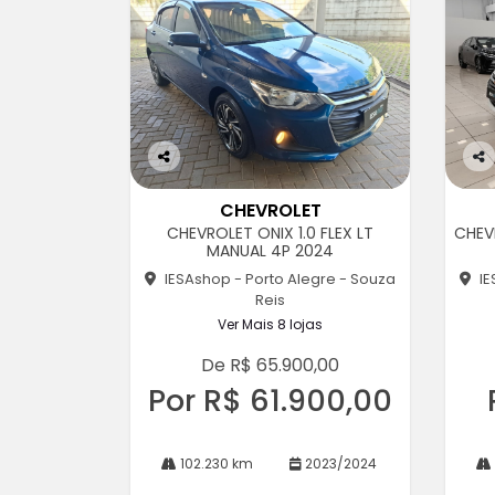
Co
Co
m
m
CHEVROLET
pa
pa
CHEVROLET ONIX 1.0 FLEX LT
CHEV
rtil
rtil
MANUAL 4P 2024
he
he
IESAshop - Porto Alegre - Souza
IE
Reis
Ver Mais 8 lojas
De R$ 65.900,00
Por R$ 61.900,00
102.230 km
2023/2024