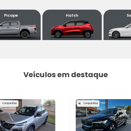
l.texts.control_prev