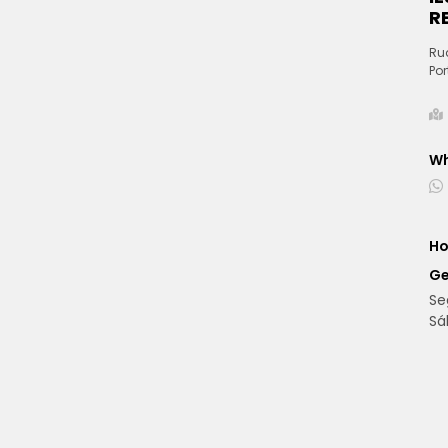
Picape
Hatch
S
Veículos em destaque
Compartilhar
Compartilhar