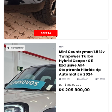
OFERTA
MINI
Compartilhar
Mini Countryman 1.5 12v
Twinpower Turbo
Hybrid Cooper S E
Exclusive All4
Steptronic Hibrido 4p
Automatico 2024
9,800 km
2023/2024
Híbrido
DE R$ 219.900,00
R$ 209.900,00