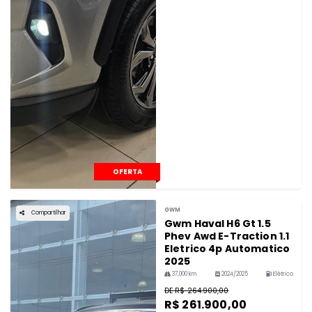
OFERTA
GWM
Compartilhar
Gwm Haval H6 Gt 1.5
Phev Awd E-Traction 1.1
Eletrico 4p Automatico
2025
37,000 km
2024/2025
Elétrico
DE R$ 264.900,00
R$ 261.900,00