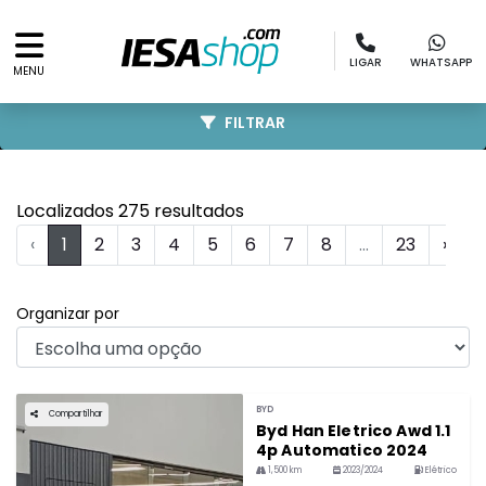
LIGAR
WHATSAPP
MENU
FILTRAR
Localizados 275 resultados
‹
1
2
3
4
5
6
7
8
...
23
›
Organizar por
BYD
Compartilhar
Byd Han Eletrico Awd 1.1
4p Automatico 2024
1,500 km
2023/2024
Elétrico