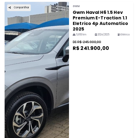
GWM
Compartilhar
Gwm Haval H6 1.5 Hev
Premium E-Traction 1.1
Eletrico 4p Automatico
2025
5,850 km
2024/2025
Elétrico
DE R$ 245.900,00
R$ 241.900,00