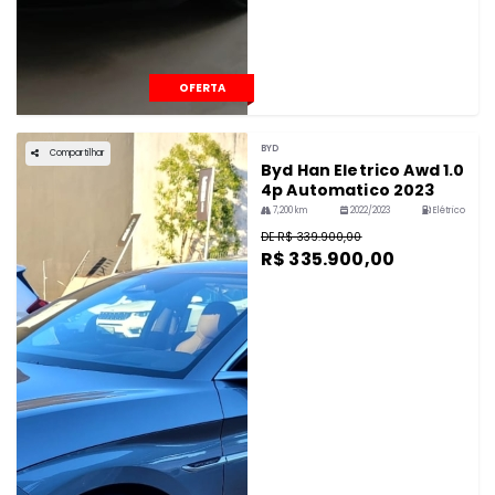
OFERTA
BYD
Compartilhar
Byd Han Eletrico Awd 1.0
4p Automatico 2023
7,200 km
2022/2023
Elétrico
DE R$ 339.900,00
R$ 335.900,00