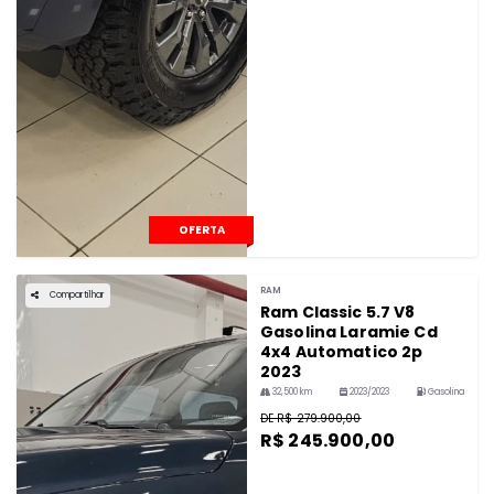
OFERTA
RAM
Compartilhar
Ram Classic 5.7 V8
Gasolina Laramie Cd
4x4 Automatico 2p
2023
32,500 km
2023/2023
Gasolina
DE R$ 279.900,00
R$ 245.900,00