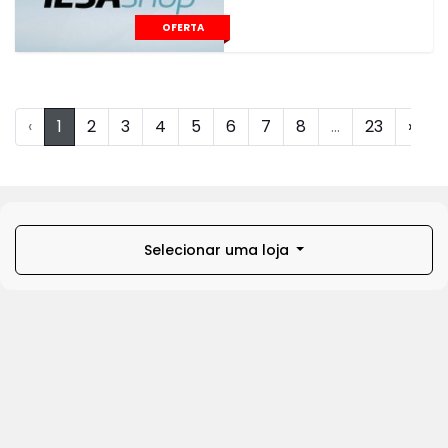
OFERTA
‹
1
2
3
4
5
6
7
8
...
23
›
Selecionar uma loja