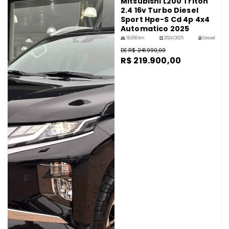
Mitsubishi L200 Triton
2.4 16v Turbo Diesel
Sport Hpe-S Cd 4p 4x4
Automatico 2025
18,956 km
2024/2025
Diesel
DE R$ 241.990,00
R$ 219.900,00