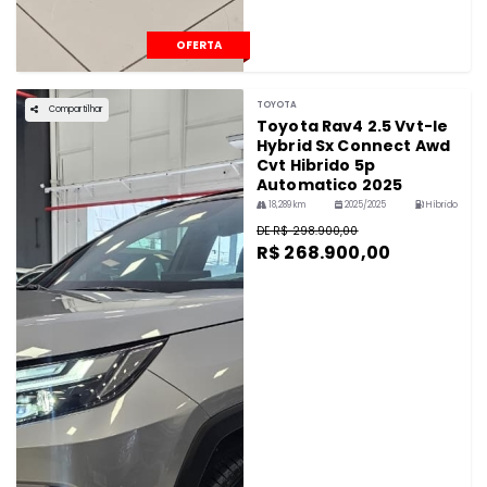
OFERTA
TOYOTA
Compartilhar
Toyota Rav4 2.5 Vvt-Ie
Hybrid Sx Connect Awd
Cvt Hibrido 5p
Automatico 2025
18,289 km
2025/2025
Híbrido
DE R$ 298.900,00
R$ 268.900,00