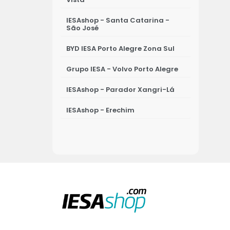
IESAshop - Santa Catarina -
São José
BYD IESA Porto Alegre Zona Sul
Grupo IESA - Volvo Porto Alegre
IESAshop - Parador Xangri-Lá
IESAshop - Erechim
IESAshop - Osório
IESAshop - Ijuí
IESA - Porto Alegre - Leapmotor
IESAshop - Passo Fundo
IESAshop - Novo Hamburgo