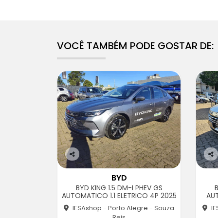
VOCÊ TAMBÉM PODE GOSTAR DE:
Co
Co
m
m
BYD
pa
pa
BYD KING 1.5 DM-I PHEV GS
B
rtil
rtil
AUTOMATICO 1.1 ELETRICO 4P 2025
AU
he
he
IESAshop - Porto Alegre - Souza
IE
Reis