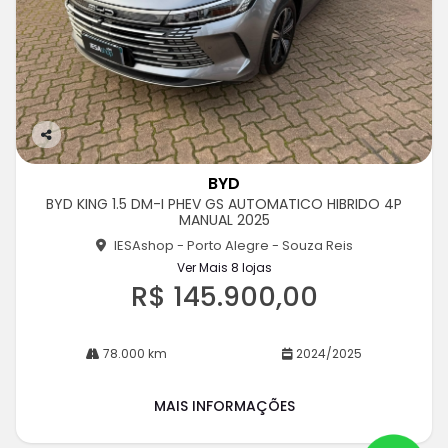
Co
m
BYD
pa
BYD KING 1.5 DM-I PHEV GS AUTOMATICO HIBRIDO 4P
rtil
MANUAL 2025
he
IESAshop - Porto Alegre - Souza Reis
Ver Mais 8 lojas
R$ 145.900,00
78.000 km
2024/2025
MAIS INFORMAÇÕES