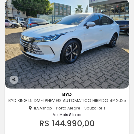
Co
m
BYD
pa
BYD KING 1.5 DM-I PHEV GS AUTOMATICO HIBRIDO 4P 2025
rtil
he
IESAshop - Porto Alegre - Souza Reis
Ver Mais 8 lojas
R$ 144.990,00