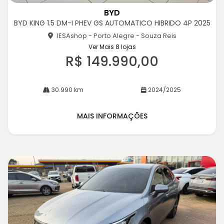
m
BYD
pa
BYD KING 1.5 DM-I PHEV GS AUTOMATICO HIBRIDO 4P 2025
rtil
he
IESAshop - Porto Alegre - Souza Reis
Ver Mais 8 lojas
R$ 149.990,00
30.990 km
2024/2025
MAIS INFORMAÇÕES