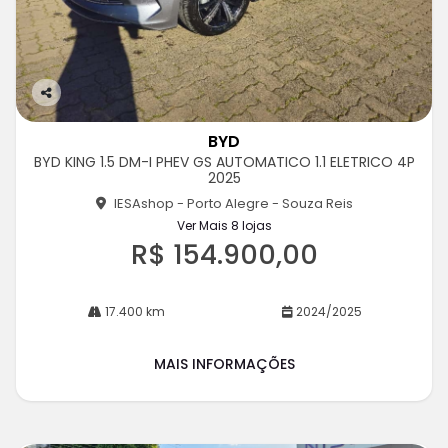
Co
m
BYD
pa
BYD KING 1.5 DM-I PHEV GS AUTOMATICO 1.1 ELETRICO 4P
rtil
2025
he
IESAshop - Porto Alegre - Souza Reis
Ver Mais 8 lojas
R$ 154.900,00
17.400 km
2024/2025
MAIS INFORMAÇÕES