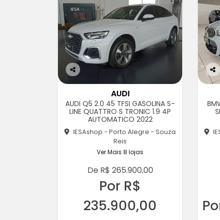
Co
Co
m
m
AUDI
pa
pa
AUDI Q5 2.0 45 TFSI GASOLINA S-
BMW
rtil
rtil
LINE QUATTRO S TRONIC 1.9 4P
S
he
he
AUTOMATICO 2022
IESAshop - Porto Alegre - Souza
IE
Reis
Ver Mais 8 lojas
De R$ 265.900,00
Por R$
235.900,00
Po