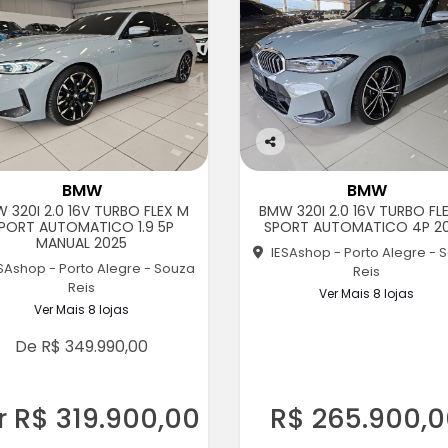
Co
m
BMW
BMW
pa
 320I 2.0 16V TURBO FLEX M
BMW 320I 2.0 16V TURBO FL
rtil
PORT AUTOMATICO 1.9 5P
SPORT AUTOMATICO 4P 2
he
MANUAL 2025
IESAshop - Porto Alegre - 
SAshop - Porto Alegre - Souza
Reis
Reis
Ver Mais 8 lojas
Ver Mais 8 lojas
De R$ 349.990,00
r R$ 319.900,00
R$ 265.900,