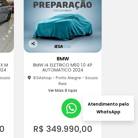
Co
m
BMW
pa
EX M
BMW I4 ELETRICO M50 1.0 4P
rtil
024
AUTOMATICO 2024
he
Souza
IESAshop - Porto Alegre - Souza
Reis
Ver Mais 8 lojas
Atendimento pelo
WhatsApp
00
R$ 349.990,00