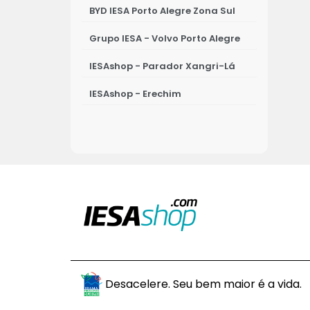
BYD IESA Porto Alegre Zona Sul
Grupo IESA - Volvo Porto Alegre
IESAshop - Parador Xangri-Lá
IESAshop - Erechim
IESAshop - Osório
IESAshop - Ijuí
IESA - Porto Alegre - Leapmotor
IESAshop - Passo Fundo
IESAshop - Novo Hamburgo
IESAshop - Canoas
Desacelere. Seu bem maior é a vida.
BYD IESA Ijuí