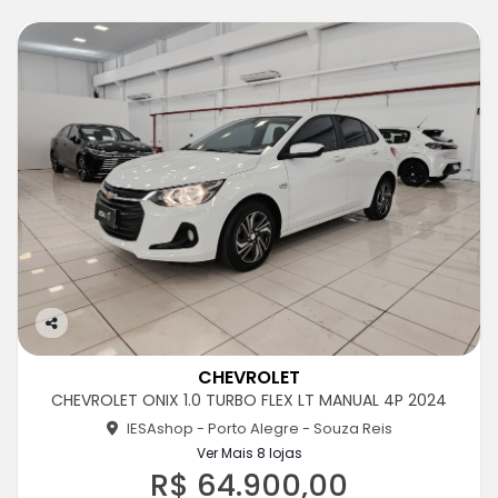
Co
m
CHEVROLET
pa
CHEVROLET ONIX 1.0 TURBO FLEX LT MANUAL 4P 2024
rtil
he
IESAshop - Porto Alegre - Souza Reis
Ver Mais 8 lojas
R$ 64.900,00