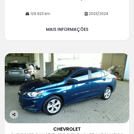
129.923 km
2023/2024
MAIS INFORMAÇÕES
Co
m
CHEVROLET
pa