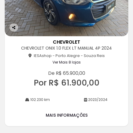
Co
m
CHEVROLET
pa
CHEVROLET ONIX 1.0 FLEX LT MANUAL 4P 2024
rtil
he
IESAshop - Porto Alegre - Souza Reis
Ver Mais 8 lojas
De R$ 65.900,00
Por R$ 61.900,00
102.230 km
2023/2024
MAIS INFORMAÇÕES