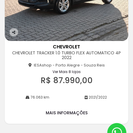
Co
m
CHEVROLET
pa
CHEVROLET TRACKER 1.0 TURBO FLEX AUTOMATICO 4P
rtil
2022
he
IESAshop - Porto Alegre - Souza Reis
Ver Mais 8 lojas
R$ 87.990,00
76.063 km
2021/2022
MAIS INFORMAÇÕES