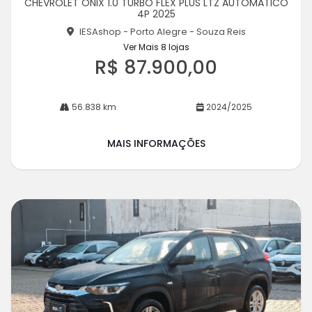
CHEVROLET ONIX 1.0 TURBO FLEX PLUS LTZ AUTOMATICO
rtil
4P 2025
he
IESAshop - Porto Alegre - Souza Reis
Ver Mais 8 lojas
R$ 87.900,00
56.838 km
2024/2025
MAIS INFORMAÇÕES