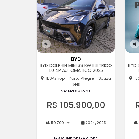
Co
Co
m
m
BYD
pa
pa
BYD DOLPHIN MINI 38 KW ELETRICO
BYD 
rtil
rtil
1.0 4P AUTOMATICO 2025
he
he
IESAshop - Porto Alegre - Souza
IE
Reis
Ver Mais 8 lojas
R$ 105.900,00
50.709 km
2024/2025
MAIS INFORMAÇÕES