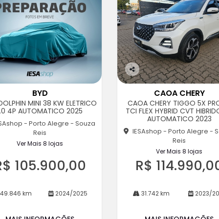
Co
m
BYD
CAOA CHERY
pa
DOLPHIN MINI 38 KW ELETRICO
CAOA CHERY TIGGO 5X PRO
rtil
1.0 4P AUTOMATICO 2025
TCI FLEX HYBRID CVT HIBRID
he
AUTOMATICO 2023
SAshop - Porto Alegre - Souza
IESAshop - Porto Alegre - 
Reis
Reis
Ver Mais 8 lojas
Ver Mais 8 lojas
R$ 105.900,00
R$ 114.990,0
49.846 km
2024/2025
31.742 km
2023/20
MAIS INFORMAÇÕES
MAIS INFORMAÇÕES