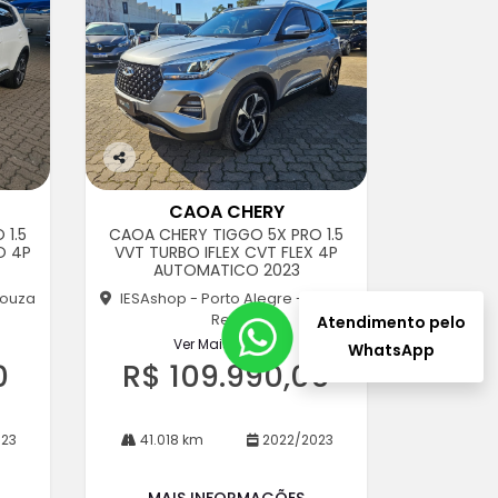
Co
m
CAOA CHERY
pa
 1.5
CAOA CHERY TIGGO 5X PRO 1.5
rtil
O 4P
VVT TURBO IFLEX CVT FLEX 4P
he
AUTOMATICO 2023
Souza
IESAshop - Porto Alegre - Souza
Reis
Atendimento pelo
Ver Mais 8 lojas
WhatsApp
0
R$ 109.990,00
23
41.018 km
2022/2023
MAIS INFORMAÇÕES