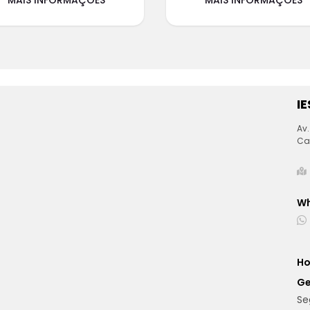
I
Av.
Ca
W
Ho
Ge
Se