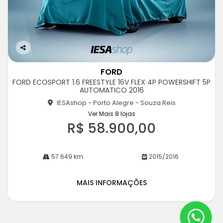
Co
m
FORD
pa
FORD ECOSPORT 1.6 FREESTYLE 16V FLEX 4P POWERSHIFT 5P
rtil
AUTOMATICO 2016
he
IESAshop - Porto Alegre - Souza Reis
Ver Mais 8 lojas
R$ 58.900,00
57.649 km
2015/2016
MAIS INFORMAÇÕES