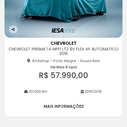
Co
m
CHEVROLET
pa
CHEVROLET PRISMA 1.4 MPFI LTZ 8V FLEX 4P AUTOMATICO
rtil
2016
he
IESAshop - Porto Alegre - Souza Reis
Ver Mais 8 lojas
R$ 57.990,00
101.000 km
2016/2016
MAIS INFORMAÇÕES