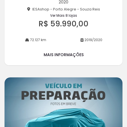
2020
he
IESAshop - Porto Alegre - Souza Reis
Ver Mais 8 lojas
R$ 59.990,00
72.127 km
2019/2020
MAIS INFORMAÇÕES