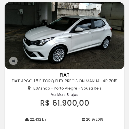
Co
m
FIAT
pa
FIAT ARGO 1.8 E.TORQ FLEX PRECISION MANUAL 4P 2019
rtil
he
IESAshop - Porto Alegre - Souza Reis
Ver Mais 8 lojas
R$ 61.900,00
22.432 km
2019/2019