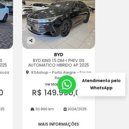
Co
m
BYD
pa
GS
BYD KING 1.5 DM-I PHEV GS
rtil
025
AUTOMATICO HIBRIDO 4P 2025
he
Souza
IESAshop - Porto Alegre - Souza
Reis
Atendimento pelo
Ver Mais 8 lojas
WhatsApp
0
R$ 149.990,00
025
30.990 km
2024/2025
MAIS INFORMAÇÕES