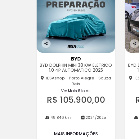
Co
Co
m
m
BYD
pa
pa
BYD DOLPHIN MINI 38 KW ELETRICO
BYD 
rtil
rtil
1.0 4P AUTOMATICO 2025
he
he
IESAshop - Porto Alegre - Souza
IE
Reis
Ver Mais 8 lojas
R$ 105.900,00
49.846 km
2024/2025
MAIS INFORMAÇÕES