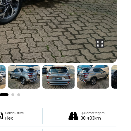
Combustível
Quilometragem
Flex
38.403km