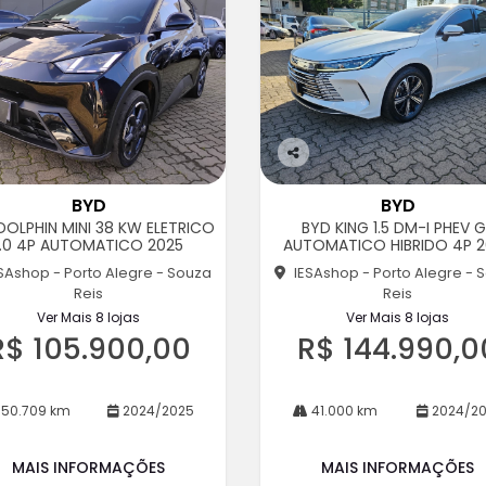
Co
m
BYD
BYD
pa
DOLPHIN MINI 38 KW ELETRICO
BYD KING 1.5 DM-I PHEV 
rtil
1.0 4P AUTOMATICO 2025
AUTOMATICO HIBRIDO 4P 2
he
SAshop - Porto Alegre - Souza
IESAshop - Porto Alegre - 
Reis
Reis
Ver Mais 8 lojas
Ver Mais 8 lojas
R$ 105.900,00
R$ 144.990,0
50.709 km
2024/2025
41.000 km
2024/2
MAIS INFORMAÇÕES
MAIS INFORMAÇÕES