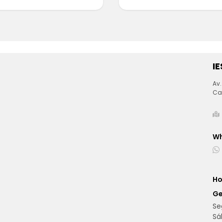
I
Av.
Ca
W
Ho
Ge
Se
Sá