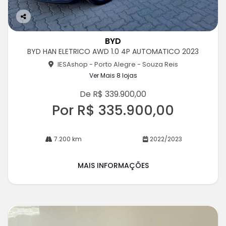
Co
m
BYD
pa
BYD HAN ELETRICO AWD 1.0 4P AUTOMATICO 2023
rtil
he
IESAshop - Porto Alegre - Souza Reis
Ver Mais 8 lojas
De R$ 339.900,00
Por R$ 335.900,00
7.200 km
2022/2023
MAIS INFORMAÇÕES