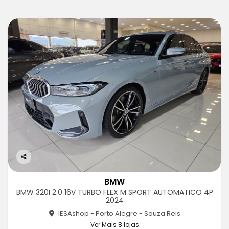
Co
m
BMW
pa
BMW 320I 2.0 16V TURBO FLEX M SPORT AUTOMATICO 4P
rtil
2024
he
IESAshop - Porto Alegre - Souza Reis
Ver Mais 8 lojas