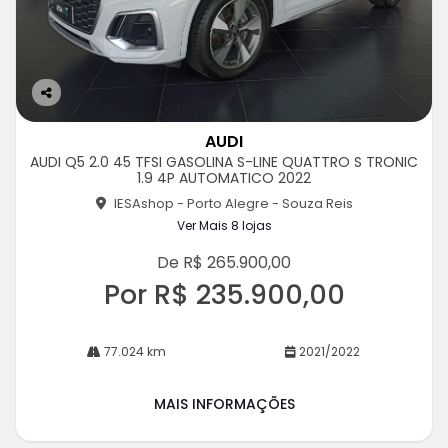
Co
m
AUDI
pa
AUDI Q5 2.0 45 TFSI GASOLINA S-LINE QUATTRO S TRONIC
rtil
1.9 4P AUTOMATICO 2022
he
IESAshop - Porto Alegre - Souza Reis
Ver Mais 8 lojas
De R$ 265.900,00
Por R$ 235.900,00
77.024 km
2021/2022
MAIS INFORMAÇÕES