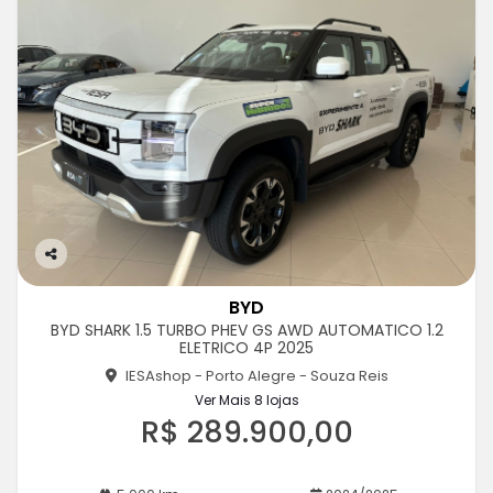
Co
m
BYD
pa
BYD SHARK 1.5 TURBO PHEV GS AWD AUTOMATICO 1.2
rtil
ELETRICO 4P 2025
he
IESAshop - Porto Alegre - Souza Reis
Ver Mais 8 lojas
R$ 289.900,00