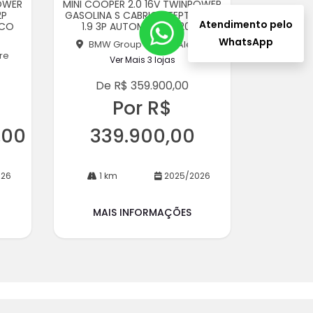
POWER
MINI COOPER 2.0 16V TWINPOWER
rtil
2P
GASOLINA S CABRIO STEPTRONIC
he
Atendimento pelo
ICO
1.9 3P AUTOMATICO 2026
WhatsApp
BMW Group - Porto Alegre
re
Ver Mais 3 lojas
De R$ 359.900,00
Por R$
,00
339.900,00
026
1 km
2025/2026
MAIS INFORMAÇÕES