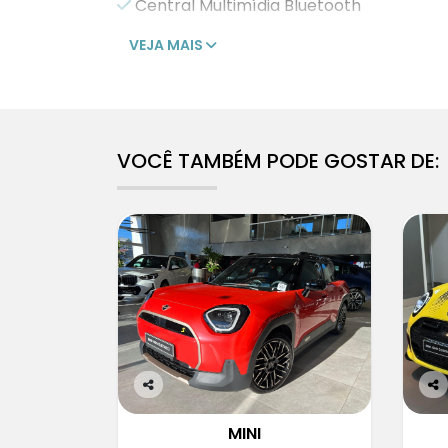
Central Multimídia Bluetooth
VEJA MAIS
VOCÊ TAMBÉM PODE GOSTAR DE:
Co
Co
m
m
MINI
pa
pa