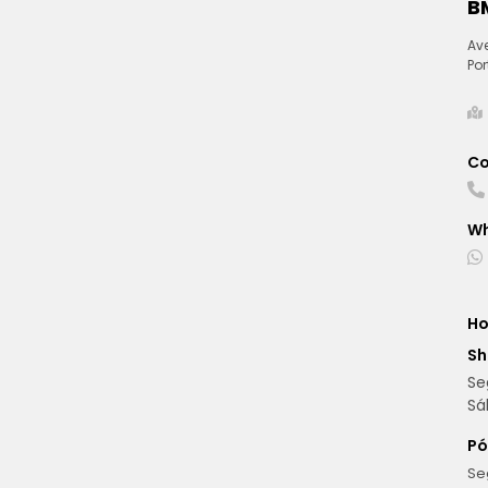
B
Ave
Por
Co
W
Ho
S
Se
Sá
Pó
Se