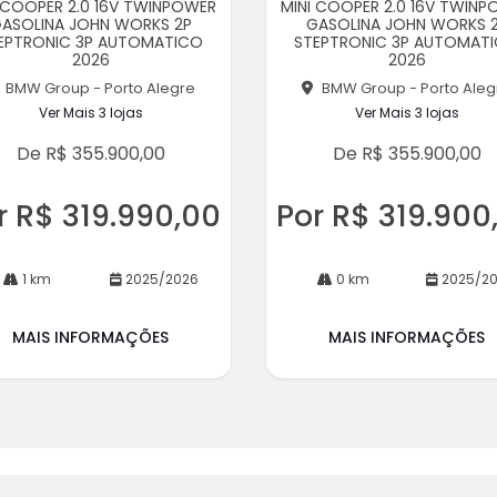
 COOPER 2.0 16V TWINPOWER
MINI COOPER 2.0 16V TWIN
rtil
ASOLINA JOHN WORKS 2P
GASOLINA JOHN WORKS 
he
EPTRONIC 3P AUTOMATICO
STEPTRONIC 3P AUTOMAT
2026
2026
BMW Group - Porto Alegre
BMW Group - Porto Aleg
Ver Mais 3 lojas
Ver Mais 3 lojas
De R$ 355.900,00
De R$ 355.900,00
r R$ 319.990,00
Por R$ 319.900
1 km
2025/2026
0 km
2025/2
MAIS INFORMAÇÕES
MAIS INFORMAÇÕES