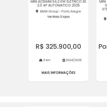
MINI ACEMAN 54,2 KW ELETRICO SE
MINI
rtil
rtil
2.0 4P AUTOMATICO 2025
G
he
he
ST
BMW Group - Porto Alegre
Ver Mais 3 lojas
R$ 325.900,00
Po
0 km
2024/2025
MAIS INFORMAÇÕES