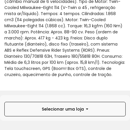
(câmbio manual de 6 velocidades). Tipo de Motor: Twin-
Cooled Milwaukee-Eight 114 (V-Twin a 45 , refrigeração
mista ar/líquido). Tempos: 4 tempos. Cilindradas: 1.868
cm3 (114 polegadas cúbicas). Motor: Twin-Cooled
Milwaukee-Eight 114 (1.868 cc). Torque: 16,3 kgfm (160 Nm)
a 3.000 rpm. Potência: Aprox. 88-90 cv. Peso (ordem de
marcha): Aprox. 417 kg - 423 kg. Freios: Disco duplo
flutuante (dianteiro), disco fixo (traseiro), com sistema
ABS e Reflex Defensive Rider Systems (RDRS). Pneus:
Dianteiro 130/70B18 63H, Traseiro 180/55B18 80H. Consumo:
Média de 6,3 litros por 100 km (aprox. 15,8 km/l). Tecnologia:
Tela touchscreen, GPS (Boom! Box GTS), controle de
cruzeiro, aquecimento de punho, controle de tração.
Selecionar uma loja