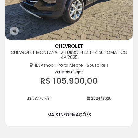
Co
m
CHEVROLET
pa
CHEVROLET MONTANA 1.2 TURBO FLEX LTZ AUTOMATICO
rtil
4P 2025
he
IESAshop - Porto Alegre - Souza Reis
Ver Mais 8 lojas
R$ 105.900,00
73.170 km
2024/2025
MAIS INFORMAÇÕES