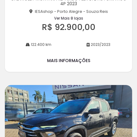
4P 2023
he
IESAshop - Porto Alegre - Souza Reis
Ver Mais 8 lojas
R$ 92.900,00
122.400 km
2023/2023
MAIS INFORMAÇÕES