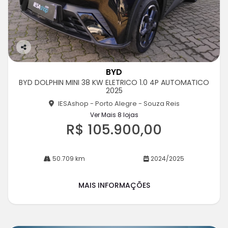
Co
m
BYD
pa
BYD DOLPHIN MINI 38 KW ELETRICO 1.0 4P AUTOMATICO
rtil
2025
he
IESAshop - Porto Alegre - Souza Reis
Ver Mais 8 lojas
R$ 105.900,00
50.709 km
2024/2025
MAIS INFORMAÇÕES