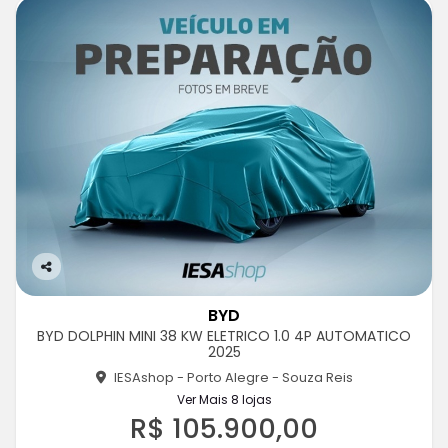
Co
m
BYD
pa
BYD DOLPHIN MINI 38 KW ELETRICO 1.0 4P AUTOMATICO
rtil
2025
he
IESAshop - Porto Alegre - Souza Reis
Ver Mais 8 lojas
R$ 105.900,00