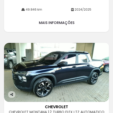
49.846 km
2024/2025
MAIS INFORMAÇÕES
Co
m
CHEVROLET
pa
CHEVROLET MONTANA 1.2 TURBO FLEX LTZ AUTOMATICO
rtil