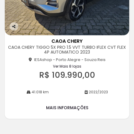
Co
m
CAOA CHERY
pa
CAOA CHERY TIGGO 5X PRO 1.5 VVT TURBO IFLEX CVT FLEX
rtil
4P AUTOMATICO 2023
he
IESAshop - Porto Alegre - Souza Reis
Ver Mais 8 lojas
R$ 109.990,00
41.018 km
2022/2023
MAIS INFORMAÇÕES