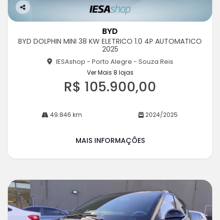
Co
m
BYD
pa
BYD DOLPHIN MINI 38 KW ELETRICO 1.0 4P AUTOMATICO
rtil
2025
he
IESAshop - Porto Alegre - Souza Reis
Ver Mais 8 lojas
R$ 105.900,00
49.846 km
2024/2025
MAIS INFORMAÇÕES