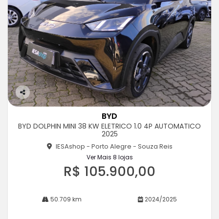
Co
m
BYD
pa
BYD DOLPHIN MINI 38 KW ELETRICO 1.0 4P AUTOMATICO
rtil
2025
he
IESAshop - Porto Alegre - Souza Reis
Ver Mais 8 lojas
R$ 105.900,00
50.709 km
2024/2025