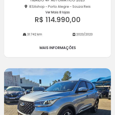
HIBRIDO 4P AUTOMATICO 2023
he
IESAshop - Porto Alegre - Souza Reis
Ver Mais 8 lojas
R$ 114.990,00
31.742 km
2023/2023
MAIS INFORMAÇÕES