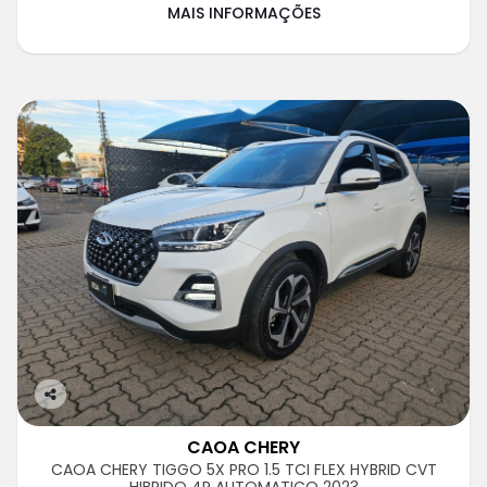
MAIS INFORMAÇÕES
Co
m
CAOA CHERY
pa
CAOA CHERY TIGGO 5X PRO 1.5 TCI FLEX HYBRID CVT
rtil