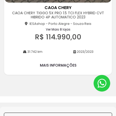
m
CAOA CHERY
pa
CAOA CHERY TIGGO 5X PRO 1.5 TCI FLEX HYBRID CVT
rtil
HIBRIDO 4P AUTOMATICO 2023
he
IESAshop - Porto Alegre - Souza Reis
Ver Mais 8 lojas
R$ 114.990,00
31.742 km
2023/2023
MAIS INFORMAÇÕES