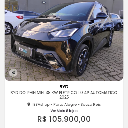
Co
m
BYD
pa
BYD DOLPHIN MINI 38 KW ELETRICO 1.0 4P AUTOMATICO
rtil
2025
he
IESAshop - Porto Alegre - Souza Reis
Ver Mais 8 lojas
R$ 105.900,00