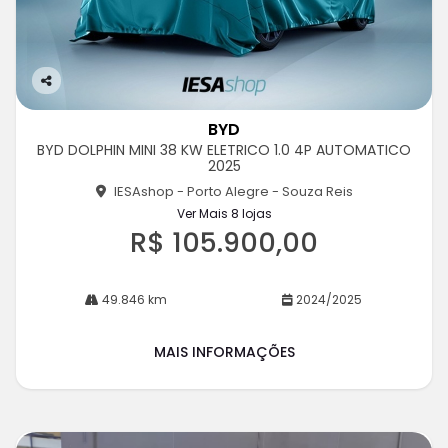
Co
m
BYD
pa
BYD DOLPHIN MINI 38 KW ELETRICO 1.0 4P AUTOMATICO
rtil
2025
he
IESAshop - Porto Alegre - Souza Reis
Ver Mais 8 lojas
R$ 105.900,00
49.846 km
2024/2025
MAIS INFORMAÇÕES