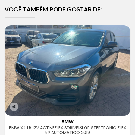
VOCÊ TAMBÉM PODE GOSTAR DE:
Co
m
BMW
pa
BMW X2 1.5 12V ACTIVEFLEX SDRIVE18I GP STEPTRONIC FLEX
rtil
5P AUTOMATICO 2019
he