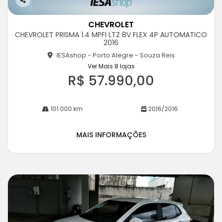
Co
m
CHEVROLET
pa
CHEVROLET PRISMA 1.4 MPFI LTZ 8V FLEX 4P AUTOMATICO
rtil
2016
he
IESAshop - Porto Alegre - Souza Reis
Ver Mais 8 lojas
R$ 57.990,00
101.000 km
2016/2016
MAIS INFORMAÇÕES