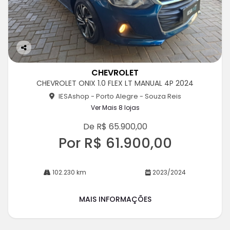
Co
m
CHEVROLET
pa
CHEVROLET ONIX 1.0 FLEX LT MANUAL 4P 2024
rtil
he
IESAshop - Porto Alegre - Souza Reis
Ver Mais 8 lojas
De R$ 65.900,00
Por R$ 61.900,00
102.230 km
2023/2024
MAIS INFORMAÇÕES