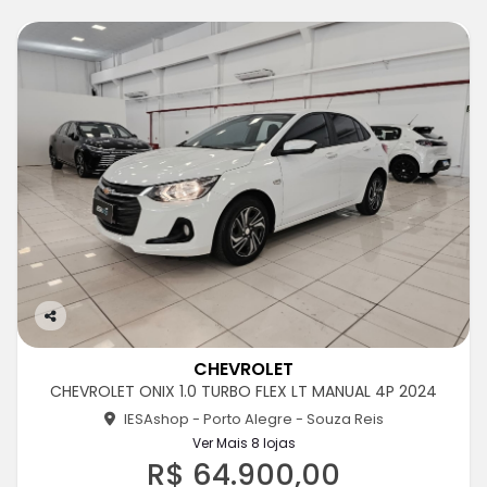
Co
m
CHEVROLET
pa
CHEVROLET ONIX 1.0 TURBO FLEX LT MANUAL 4P 2024
rtil
he
IESAshop - Porto Alegre - Souza Reis
Ver Mais 8 lojas
R$ 64.900,00