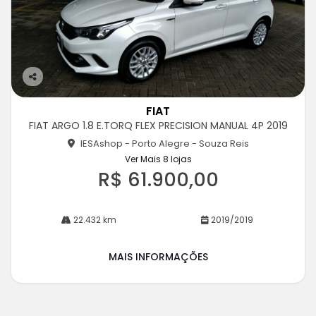
Co
m
FIAT
pa
FIAT ARGO 1.8 E.TORQ FLEX PRECISION MANUAL 4P 2019
rtil
he
IESAshop - Porto Alegre - Souza Reis
Ver Mais 8 lojas
R$ 61.900,00
22.432 km
2019/2019
MAIS INFORMAÇÕES