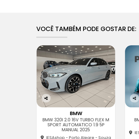
VOCÊ TAMBÉM PODE GOSTAR DE:
Co
Co
m
m
BMW
pa
pa
BMW 320I 2.0 16V TURBO FLEX M
BM
rtil
rtil
SPORT AUTOMATICO 1.9 5P
he
he
MANUAL 2025
IE
IESAshop - Porto Alegre - Souza