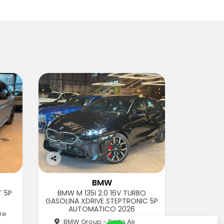
Co
m
BMW
pa
T 5P
BMW M 135I 2.0 16V TURBO
rtil
GASOLINA XDRIVE STEPTRONIC 5P
he
AUTOMATICO 2026
re
BMW Group - Porto Alegre