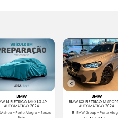
Co
m
BMW
BMW
pa
W I4 ELETRICO M50 1.0 4P
BMW IX3 ELETRICO M SPOR
rtil
AUTOMATICO 2024
AUTOMATICO 2024
he
SAshop - Porto Alegre - Souza
BMW Group - Porto Aleg
Reis