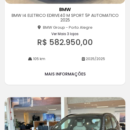
Co
m
BMW
pa
BMW I4 ELETRICO EDRIVE40 M SPORT 5P AUTOMATICO
rtil
2025
he
BMW Group - Porto Alegre
Ver Mais 3 lojas
R$ 582.950,00
105 km
2025/2025
MAIS INFORMAÇÕES