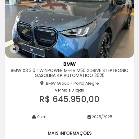
Co
m
BMW
pa
BMW X3 3.0 TWINPOWER MHEV M50 XDRIVE STEPTRONIC
rtil
GASOLINA 4P AUTOMATICO 2025
he
BMW Group - Porto Alegre
Ver Mais 3 lojas
R$ 645.950,00
0 km
2025/2025
MAIS INFORMAÇÕES