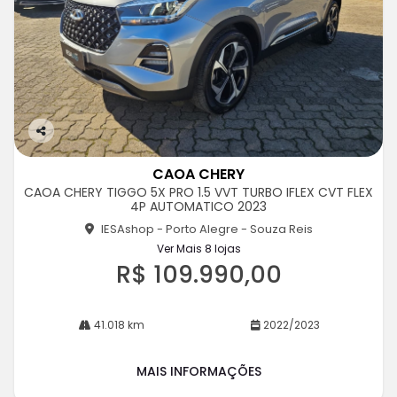
Co
m
CAOA CHERY
pa
CAOA CHERY TIGGO 5X PRO 1.5 VVT TURBO IFLEX CVT FLEX
rtil
4P AUTOMATICO 2023
he
IESAshop - Porto Alegre - Souza Reis
Ver Mais 8 lojas
R$ 109.990,00
41.018 km
2022/2023
MAIS INFORMAÇÕES