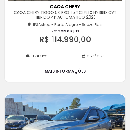
m
CAOA CHERY
pa
CAOA CHERY TIGGO 5X PRO 1.5 TCI FLEX HYBRID CVT
rtil
HIBRIDO 4P AUTOMATICO 2023
he
IESAshop - Porto Alegre - Souza Reis
Ver Mais 8 lojas
R$ 114.990,00
31.742 km
2023/2023
MAIS INFORMAÇÕES