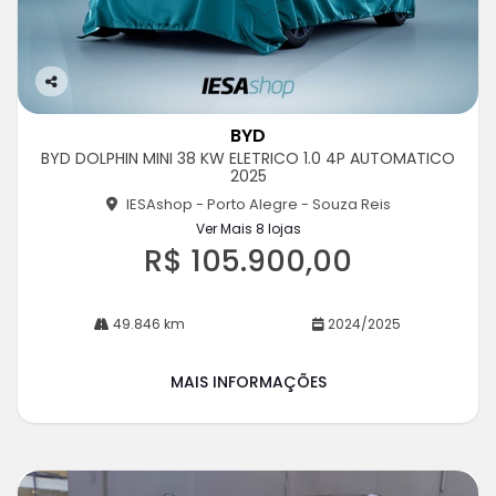
Co
m
BYD
pa
BYD DOLPHIN MINI 38 KW ELETRICO 1.0 4P AUTOMATICO
rtil
2025
he
IESAshop - Porto Alegre - Souza Reis
Ver Mais 8 lojas
R$ 105.900,00
49.846 km
2024/2025
MAIS INFORMAÇÕES