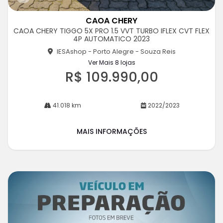
Co
m
CAOA CHERY
pa
CAOA CHERY TIGGO 5X PRO 1.5 VVT TURBO IFLEX CVT FLEX
rtil
4P AUTOMATICO 2023
he
IESAshop - Porto Alegre - Souza Reis
Ver Mais 8 lojas
R$ 109.990,00
41.018 km
2022/2023
MAIS INFORMAÇÕES