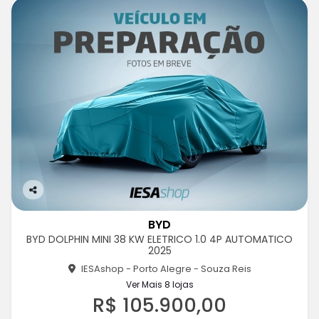
Co
m
BYD
pa
BYD DOLPHIN MINI 38 KW ELETRICO 1.0 4P AUTOMATICO
rtil
2025
he
IESAshop - Porto Alegre - Souza Reis
Ver Mais 8 lojas
R$ 105.900,00