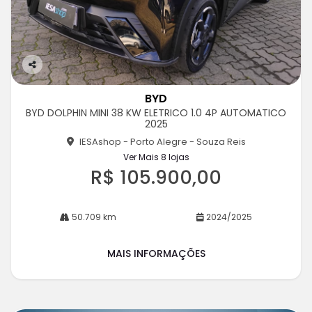
Co
m
BYD
pa
BYD DOLPHIN MINI 38 KW ELETRICO 1.0 4P AUTOMATICO
rtil
2025
he
IESAshop - Porto Alegre - Souza Reis
Ver Mais 8 lojas
R$ 105.900,00
50.709 km
2024/2025
MAIS INFORMAÇÕES