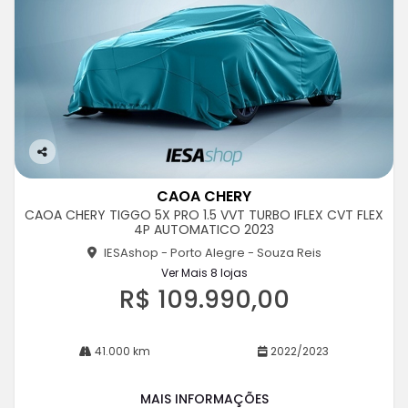
Co
m
CAOA CHERY
pa
CAOA CHERY TIGGO 5X PRO 1.5 VVT TURBO IFLEX CVT FLEX
rtil
4P AUTOMATICO 2023
he
IESAshop - Porto Alegre - Souza Reis
Ver Mais 8 lojas
R$ 109.990,00
41.000 km
2022/2023
MAIS INFORMAÇÕES