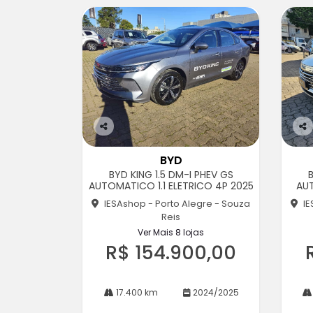
Co
Co
m
m
BYD
pa
pa
BYD KING 1.5 DM-I PHEV GS
B
rtil
rtil
AUTOMATICO 1.1 ELETRICO 4P 2025
AU
he
he
IESAshop - Porto Alegre - Souza
IE
Reis
Ver Mais 8 lojas
R$ 154.900,00
17.400 km
2024/2025