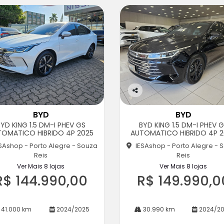
Co
m
BYD
BYD
pa
YD KING 1.5 DM-I PHEV GS
BYD KING 1.5 DM-I PHEV 
rtil
TOMATICO HIBRIDO 4P 2025
AUTOMATICO HIBRIDO 4P 2
he
SAshop - Porto Alegre - Souza
IESAshop - Porto Alegre - 
Reis
Reis
Ver Mais 8 lojas
Ver Mais 8 lojas
R$ 144.990,00
R$ 149.990,0
41.000 km
2024/2025
30.990 km
2024/2