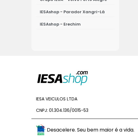
IESAshop - Parador Xangri-Lá
IESAshop - Erechim
IESAshop - Osório
IESAshop - Ijuí
IESA - Porto Alegre - Leapmotor
IESAshop - Passo Fundo
IESAshop - Novo Hamburgo
IESAshop - Canoas
IESA VEICULOS LTDA
CNPJ: 01.304.136/0015-53
BYD IESA Ijuí
IESAshop - Viamão
Desacelere. Seu bem maior é a vida.
IESAshop - Porto Alegre - Souza