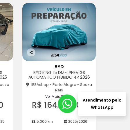
Co
m
BYD
pa
GS
BYD KING 1.5 DM-I PHEV GS
rtil
025
AUTOMATICO HIBRIDO 4P 2026
he
Souza
IESAshop - Porto Alegre - Souza
Reis
Ver Mais 8 lojas
Atendimento pelo
0
R$ 164.900,00
WhatsApp
025
5.000 km
2025/2026