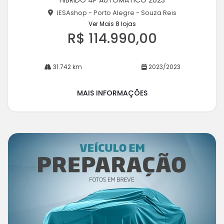
HIBRIDO 4P AUTOMATICO 2023
he
IESAshop - Porto Alegre - Souza Reis
Ver Mais 8 lojas
R$ 114.990,00
31.742 km
2023/2023
MAIS INFORMAÇÕES