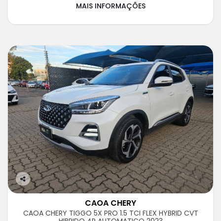
MAIS INFORMAÇÕES
Co
m
CAOA CHERY
pa
CAOA CHERY TIGGO 5X PRO 1.5 TCI FLEX HYBRID CVT
rtil