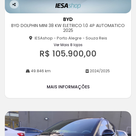
Co
m
BYD
pa
BYD DOLPHIN MINI 38 KW ELETRICO 1.0 4P AUTOMATICO
rtil
2025
he
IESAshop - Porto Alegre - Souza Reis
Ver Mais 8 lojas
R$ 105.900,00
49.846 km
2024/2025
MAIS INFORMAÇÕES