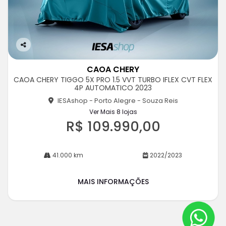
Co
m
CAOA CHERY
pa
CAOA CHERY TIGGO 5X PRO 1.5 VVT TURBO IFLEX CVT FLEX
rtil
4P AUTOMATICO 2023
he
IESAshop - Porto Alegre - Souza Reis
Ver Mais 8 lojas
R$ 109.990,00
41.000 km
2022/2023
MAIS INFORMAÇÕES