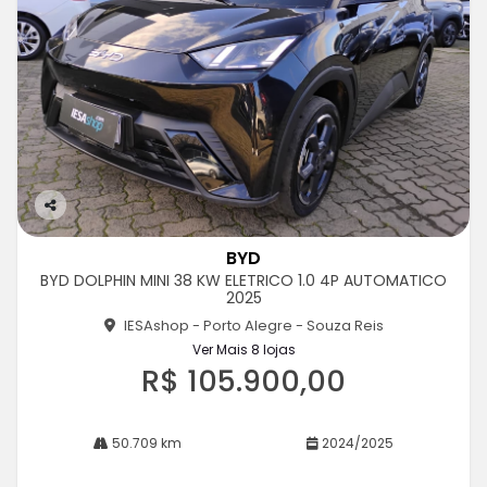
Co
m
BYD
pa
BYD DOLPHIN MINI 38 KW ELETRICO 1.0 4P AUTOMATICO
rtil
2025
he
IESAshop - Porto Alegre - Souza Reis
Ver Mais 8 lojas
R$ 105.900,00
50.709 km
2024/2025