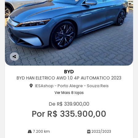
Co
m
BYD
pa
BYD HAN ELETRICO AWD 1.0 4P AUTOMATICO 2023
rtil
he
IESAshop - Porto Alegre - Souza Reis
Ver Mais 8 lojas
De R$ 339.900,00
Por R$ 335.900,00
7.200 km
2022/2023