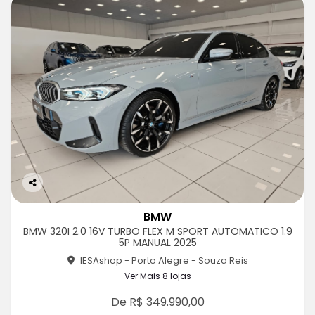
Co
m
BMW
pa
BMW 320I 2.0 16V TURBO FLEX M SPORT AUTOMATICO 1.9
rtil
5P MANUAL 2025
he
IESAshop - Porto Alegre - Souza Reis
Ver Mais 8 lojas
De R$ 349.990,00