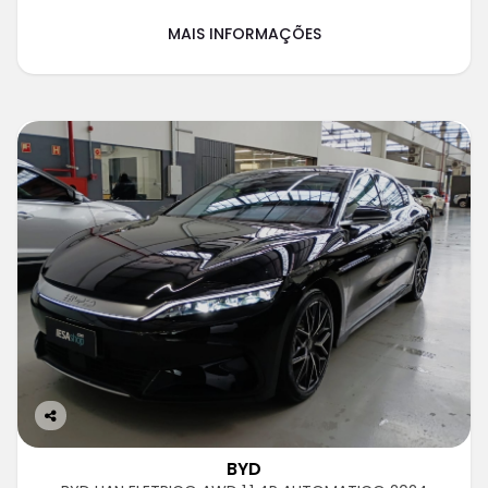
MAIS INFORMAÇÕES
Co
m
BYD
pa