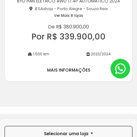
BYD HAN ELETRICO AWD 1.1 4P AUTOMATICO 2024
rtil
he
IESAshop - Porto Alegre - Souza Reis
Ver Mais 8 lojas
De R$ 380.900,00
Por R$ 339.900,00
1.500 km
2023/2024
MAIS INFORMAÇÕES
Selecionar uma loja