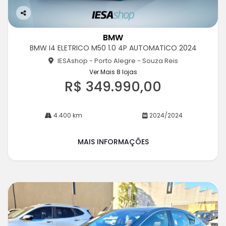
Co
m
BMW
pa
BMW I4 ELETRICO M50 1.0 4P AUTOMATICO 2024
rtil
he
IESAshop - Porto Alegre - Souza Reis
Ver Mais 8 lojas
R$ 349.990,00
4.400 km
2024/2024
MAIS INFORMAÇÕES