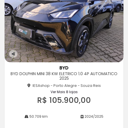
Co
m
BYD
pa
BYD DOLPHIN MINI 38 KW ELETRICO 1.0 4P AUTOMATICO
rtil
2025
he
IESAshop - Porto Alegre - Souza Reis
Ver Mais 8 lojas
R$ 105.900,00
50.709 km
2024/2025