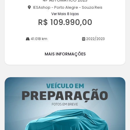
4P AUTOMATICO 2023
he
IESAshop - Porto Alegre - Souza Reis
Ver Mais 8 lojas
R$ 109.990,00
41.018 km
2022/2023
MAIS INFORMAÇÕES