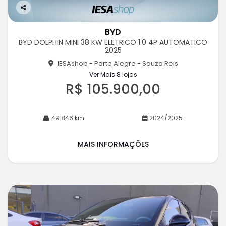
Co
m
BYD
pa
BYD DOLPHIN MINI 38 KW ELETRICO 1.0 4P AUTOMATICO
rtil
2025
he
IESAshop - Porto Alegre - Souza Reis
Ver Mais 8 lojas
R$ 105.900,00
49.846 km
2024/2025
MAIS INFORMAÇÕES