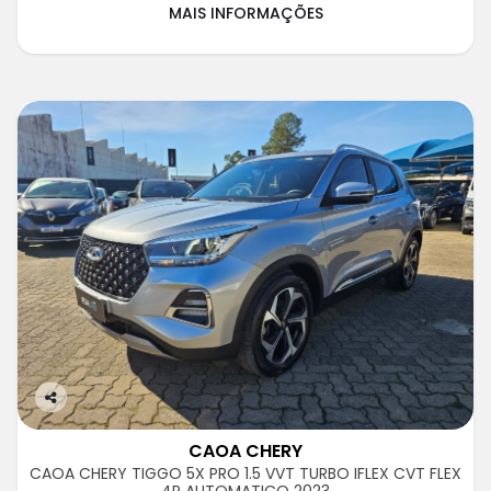
MAIS INFORMAÇÕES
Co
m
CAOA CHERY
pa
CAOA CHERY TIGGO 5X PRO 1.5 VVT TURBO IFLEX CVT FLEX
rtil