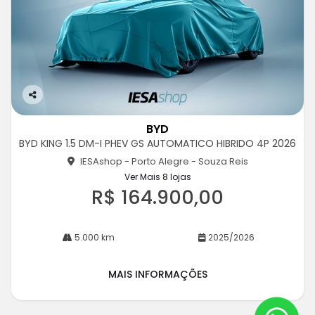
Co
m
BYD
pa
BYD KING 1.5 DM-I PHEV GS AUTOMATICO HIBRIDO 4P 2026
rtil
he
IESAshop - Porto Alegre - Souza Reis
Ver Mais 8 lojas
R$ 164.900,00
5.000 km
2025/2026
MAIS INFORMAÇÕES