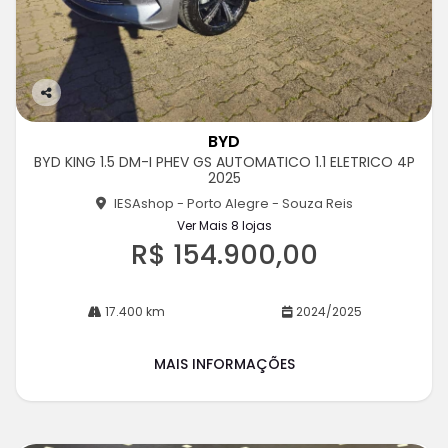
Co
m
BYD
pa
BYD KING 1.5 DM-I PHEV GS AUTOMATICO 1.1 ELETRICO 4P
rtil
2025
he
IESAshop - Porto Alegre - Souza Reis
Ver Mais 8 lojas
R$ 154.900,00
17.400 km
2024/2025
MAIS INFORMAÇÕES