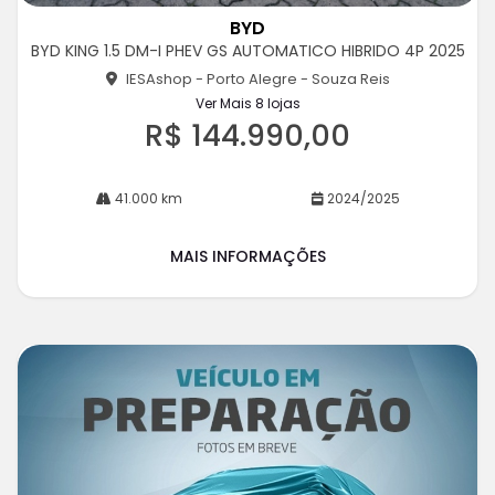
m
BYD
pa
BYD KING 1.5 DM-I PHEV GS AUTOMATICO HIBRIDO 4P 2025
rtil
he
IESAshop - Porto Alegre - Souza Reis
Ver Mais 8 lojas
R$ 144.990,00
41.000 km
2024/2025
MAIS INFORMAÇÕES