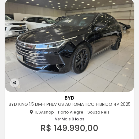
Co
m
BYD
pa
BYD KING 1.5 DM-I PHEV GS AUTOMATICO HIBRIDO 4P 2025
rtil
he
IESAshop - Porto Alegre - Souza Reis
Ver Mais 8 lojas
R$ 149.990,00