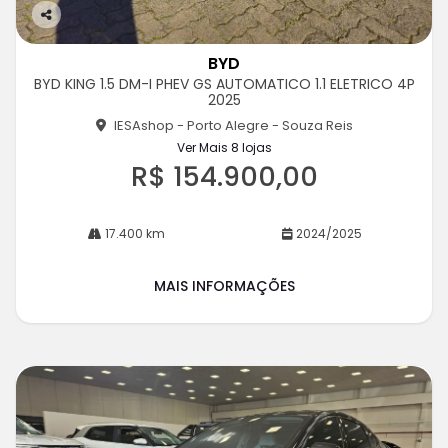
Co
m
BYD
pa
BYD KING 1.5 DM-I PHEV GS AUTOMATICO 1.1 ELETRICO 4P
rtil
2025
he
IESAshop - Porto Alegre - Souza Reis
Ver Mais 8 lojas
R$ 154.900,00
17.400 km
2024/2025
MAIS INFORMAÇÕES