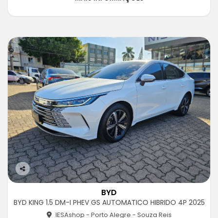
Co
m
BYD
pa
BYD KING 1.5 DM-I PHEV GS AUTOMATICO HIBRIDO 4P 2025
rtil
he
IESAshop - Porto Alegre - Souza Reis