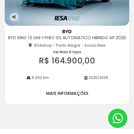
Co
m
BYD
pa
BYD KING 1.5 DM-I PHEV GS AUTOMATICO HIBRIDO 4P 2026
rtil
he
IESAshop - Porto Alegre - Souza Reis
Ver Mais 8 lojas
R$ 164.900,00
5.000 km
2025/2026
MAIS INFORMAÇÕES