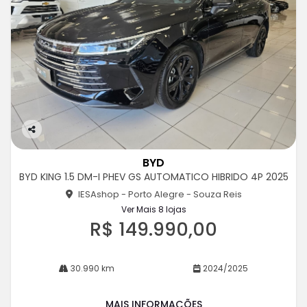
Co
m
BYD
pa
BYD KING 1.5 DM-I PHEV GS AUTOMATICO HIBRIDO 4P 2025
rtil
he
IESAshop - Porto Alegre - Souza Reis
Ver Mais 8 lojas
R$ 149.990,00
30.990 km
2024/2025
MAIS INFORMAÇÕES