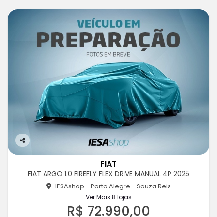
Co
m
FIAT
pa
FIAT ARGO 1.0 FIREFLY FLEX DRIVE MANUAL 4P 2025
rtil
he
IESAshop - Porto Alegre - Souza Reis
Ver Mais 8 lojas
R$ 72.990,00