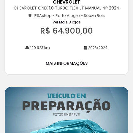
CHEVROLET
pa
CHEVROLET ONIX 1.0 TURBO FLEX LT MANUAL 4P 2024
rtil
he
IESAshop - Porto Alegre - Souza Reis
Ver Mais 8 lojas
R$ 64.900,00
129.923 km
2023/2024
MAIS INFORMAÇÕES