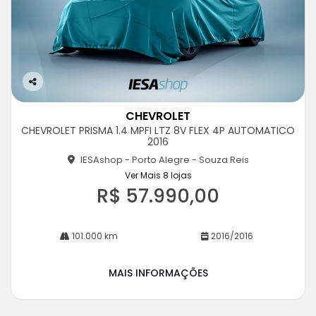
Co
m
CHEVROLET
pa
CHEVROLET PRISMA 1.4 MPFI LTZ 8V FLEX 4P AUTOMATICO
rtil
2016
he
IESAshop - Porto Alegre - Souza Reis
Ver Mais 8 lojas
R$ 57.990,00
101.000 km
2016/2016
MAIS INFORMAÇÕES