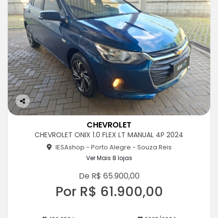
Co
m
CHEVROLET
pa
CHEVROLET ONIX 1.0 FLEX LT MANUAL 4P 2024
rtil
he
IESAshop - Porto Alegre - Souza Reis
Ver Mais 8 lojas
De R$ 65.900,00
Por R$ 61.900,00