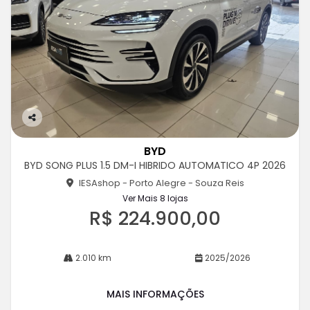
Co
m
BYD
pa
BYD SONG PLUS 1.5 DM-I HIBRIDO AUTOMATICO 4P 2026
rtil
he
IESAshop - Porto Alegre - Souza Reis
Ver Mais 8 lojas
R$ 224.900,00
2.010 km
2025/2026
MAIS INFORMAÇÕES