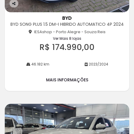
Co
m
BYD
pa
BYD SONG PLUS 1.5 DM-I HIBRIDO AUTOMATICO 4P 2024
rtil
he
IESAshop - Porto Alegre - Souza Reis
Ver Mais 8 lojas
R$ 174.990,00
46.182 km
2023/2024
MAIS INFORMAÇÕES