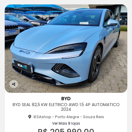
Co
m
BYD
pa
BYD SEAL 82,5 KW ELETRICO AWD 1.5 4P AUTOMATICO
rtil
2024
he
IESAshop - Porto Alegre - Souza Reis
Ver Mais 8 lojas
R$ 205.990,00