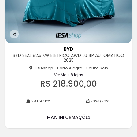
Co
m
BYD
pa
BYD SEAL 82,5 KW ELETRICO AWD 1.0 4P AUTOMATICO
rtil
2025
he
IESAshop - Porto Alegre - Souza Reis
Ver Mais 8 lojas
R$ 218.900,00
28.697 km
2024/2025
MAIS INFORMAÇÕES