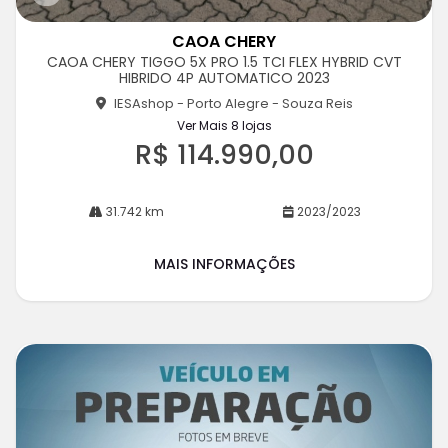
Co
m
CAOA CHERY
pa
CAOA CHERY TIGGO 5X PRO 1.5 TCI FLEX HYBRID CVT
rtil
HIBRIDO 4P AUTOMATICO 2023
he
IESAshop - Porto Alegre - Souza Reis
Ver Mais 8 lojas
R$ 114.990,00
31.742 km
2023/2023
MAIS INFORMAÇÕES