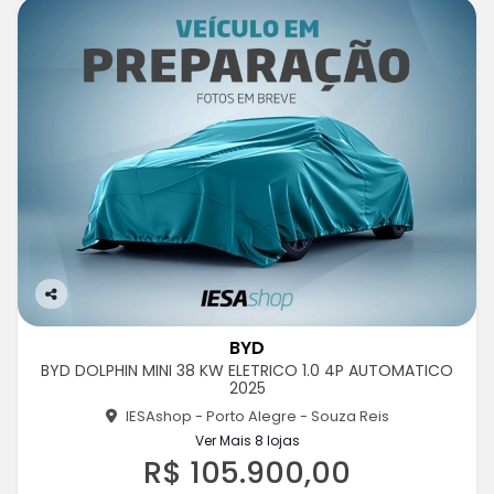
Co
m
BYD
pa
BYD DOLPHIN MINI 38 KW ELETRICO 1.0 4P AUTOMATICO
rtil
2025
he
IESAshop - Porto Alegre - Souza Reis
Ver Mais 8 lojas
R$ 105.900,00