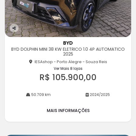
Co
m
BYD
pa
BYD DOLPHIN MINI 38 KW ELETRICO 1.0 4P AUTOMATICO
rtil
2025
he
IESAshop - Porto Alegre - Souza Reis
Ver Mais 8 lojas
R$ 105.900,00
50.709 km
2024/2025
MAIS INFORMAÇÕES