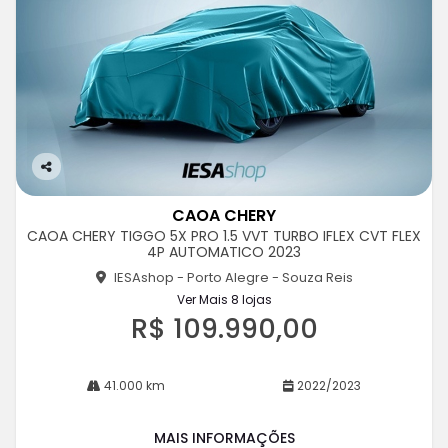
Co
m
CAOA CHERY
pa
CAOA CHERY TIGGO 5X PRO 1.5 VVT TURBO IFLEX CVT FLEX
rtil
4P AUTOMATICO 2023
he
IESAshop - Porto Alegre - Souza Reis
Ver Mais 8 lojas
R$ 109.990,00
41.000 km
2022/2023
MAIS INFORMAÇÕES