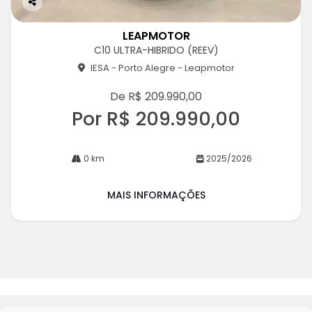
Co
m
LEAPMOTOR
pa
C10 ULTRA-HIBRIDO (REEV)
rtil
he
IESA - Porto Alegre - Leapmotor
De R$ 209.990,00
Por R$ 209.990,00
0 km
2025/2026
MAIS INFORMAÇÕES